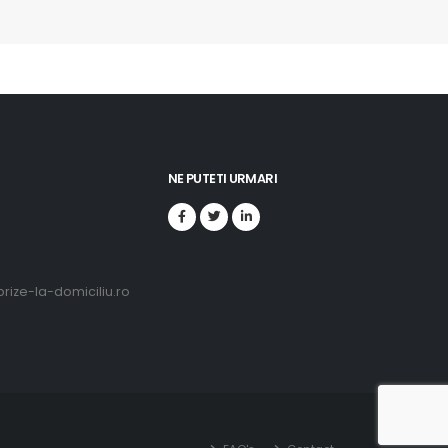
NE PUTETI URMARI
ize-la-domiciliu.ro