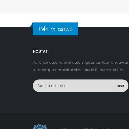
Date de contact
NOUTATI
Parbrize auto, lunete auto si geamuri laterale. Livra
si montaj la domiciliul clientului in Bucuresti si Ilfov
GO!