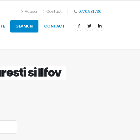
Acasa
Contact
0770.931.736
TE
GEAMURI
CONTACT
resti si Ilfov