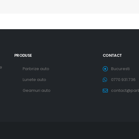
PRODUSE
CONTACT
re
Parbrize auto
Bucuresti
Lunete auto
0770.931.736
Geamuri auto
contact@parbr