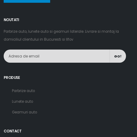
NOUTATI
Parbrize auto, lunete auto si geamuri laterale. Livrare si montaj la
domiciliul clientului in Bucuresti si Ilfov
GO!
PRODUSE
Parbrize auto
Lunete auto
Geamuri auto
CONTACT