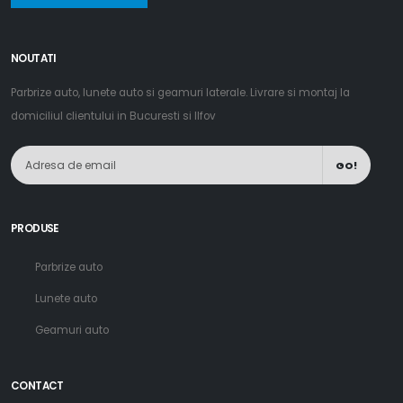
NOUTATI
Parbrize auto, lunete auto si geamuri laterale. Livrare si montaj la
domiciliul clientului in Bucuresti si Ilfov
GO!
PRODUSE
Parbrize auto
Lunete auto
Geamuri auto
CONTACT