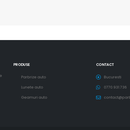
PRODUSE
CONTACT
re
Parbrize auto
Bucuresti
Lunete auto
0770.931.736
Geamuri auto
contact@parbr