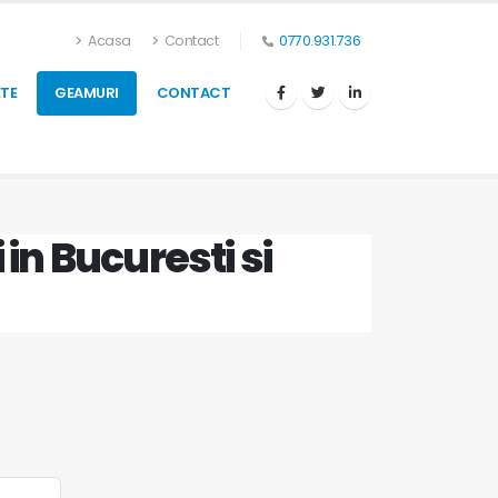
Acasa
Contact
0770.931.736
TE
GEAMURI
CONTACT
 in Bucuresti si