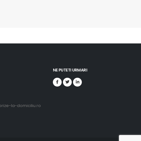
NE PUTETI URMARI
ize-la-domiciliu.ro