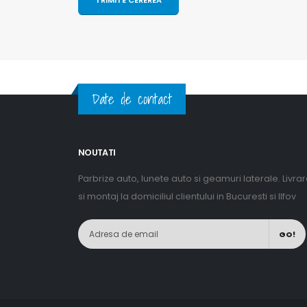
Date de contact
NOUTATI
Parbrize auto, lunete auto si geamuri laterale. Livra
si montaj la domiciliul clientului in Bucuresti si Ilfov
GO!