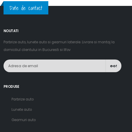
Date de contact
NOUTATI
Parbrize auto, lunete auto si geamuri laterale. Livrare si montaj la
domiciliul clientului in Bucuresti si Ilfov
GO!
PRODUSE
Parbrize auto
Lunete auto
Geamuri auto