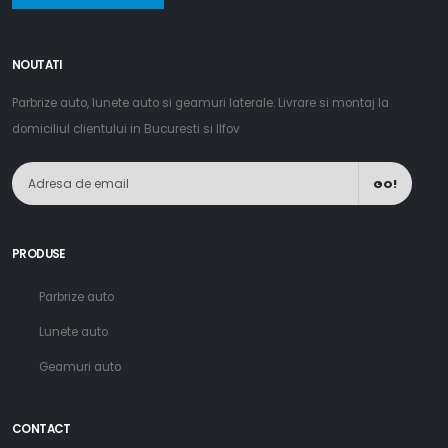
NOUTATI
Parbrize auto, lunete auto si geamuri laterale. Livrare si montaj la
domiciliul clientului in Bucuresti si Ilfov
GO!
PRODUSE
Parbrize auto
Lunete auto
Geamuri auto
CONTACT