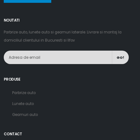
NOUTATI
Parbrize auto, lunete auto si geamuri laterale. Livrare si montaj la
domiciliul clientului in Bucuresti si Ilfov
GO!
PRODUSE
Parbrize auto
Lunete auto
Geamuri auto
CONTACT