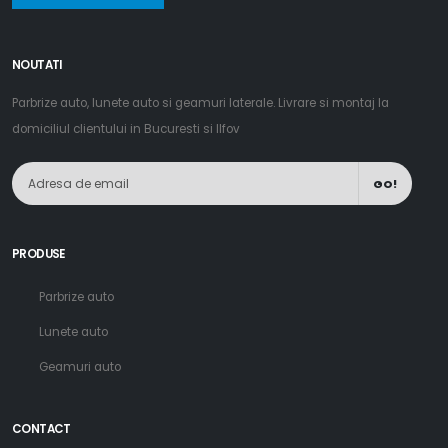
NOUTATI
Parbrize auto, lunete auto si geamuri laterale. Livrare si montaj la
domiciliul clientului in Bucuresti si Ilfov
GO!
PRODUSE
Parbrize auto
Lunete auto
Geamuri auto
CONTACT