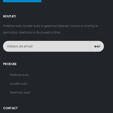
NOUTATI
Parbrize auto, lunete auto si geamuri laterale. Livrare si montaj la
domiciliul clientului in Bucuresti si Ilfov
GO!
PRODUSE
Parbrize auto
Lunete auto
Geamuri auto
CONTACT