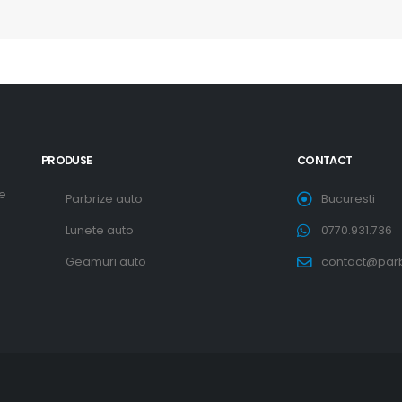
PRODUSE
CONTACT
re
Parbrize auto
Bucuresti
Lunete auto
0770.931.736
Geamuri auto
contact@parbr