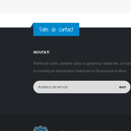
Date de contact
NOUTATI
Parbrize auto, lunete auto si geamuri laterale. Livra
si montaj la domiciliul clientului in Bucuresti si Ilfov
GO!