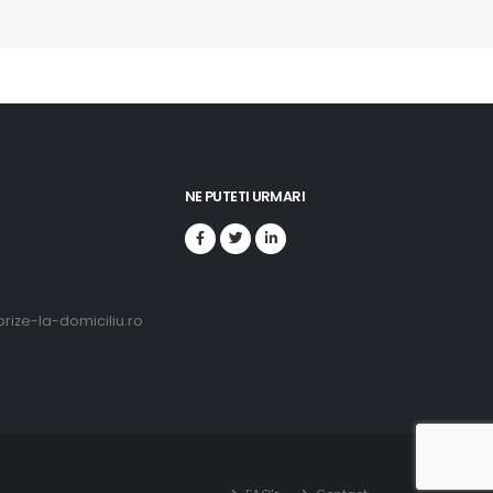
NE PUTETI URMARI
ize-la-domiciliu.ro