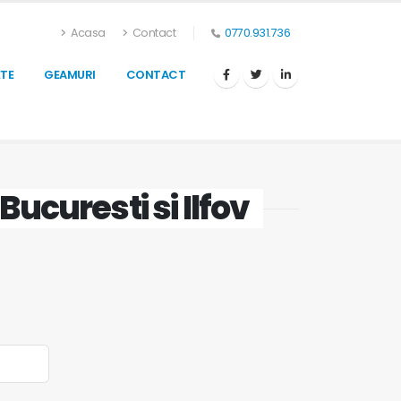
Acasa
Contact
0770.931.736
TE
GEAMURI
CONTACT
 Bucuresti si Ilfov