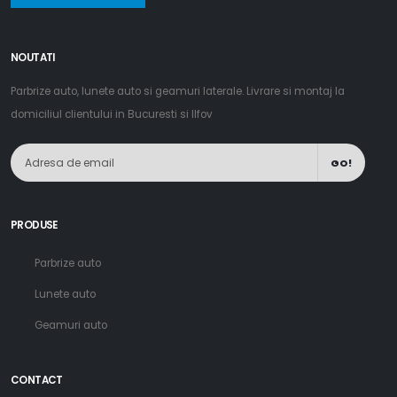
NOUTATI
Parbrize auto, lunete auto si geamuri laterale. Livrare si montaj la
domiciliul clientului in Bucuresti si Ilfov
GO!
PRODUSE
Parbrize auto
Lunete auto
Geamuri auto
CONTACT