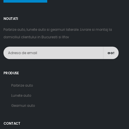
NOUTATI
Parbrize auto, lunete auto si geamuri laterale. Livrare si montaj la
domiciliul clientului in Bucuresti si Ilfov
GO!
PRODUSE
Parbrize auto
Lunete auto
Geamuri auto
CONTACT