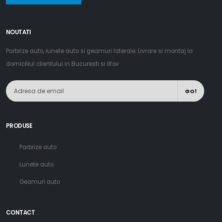
NOUTATI
Parbrize auto, lunete auto si geamuri laterale. Livrare si montaj la
domiciliul clientului in Bucuresti si Ilfov
GO!
PRODUSE
Parbrize auto
Lunete auto
Geamuri auto
CONTACT