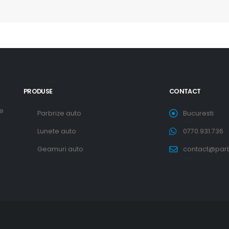
PRODUSE
CONTACT
re
Parbrize auto
Bucuresti
Lunete auto
0770.931.736
Geamuri auto
contact@parbr