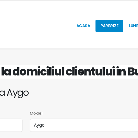
ACASA
PARBRIZE
LUNE
o
la domiciliul clientului in B
ta Aygo
Model