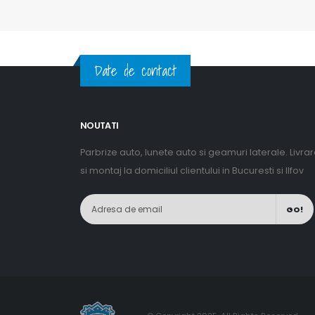
Date de contact
NOUTATI
Parbrize auto, lunete auto si geamuri laterale. Livra
si montaj la domiciliul clientului in Bucuresti si Ilfov
GO!