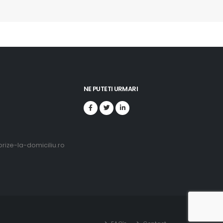
NE PUTETI URMARI
ize-la-domiciliu.ro