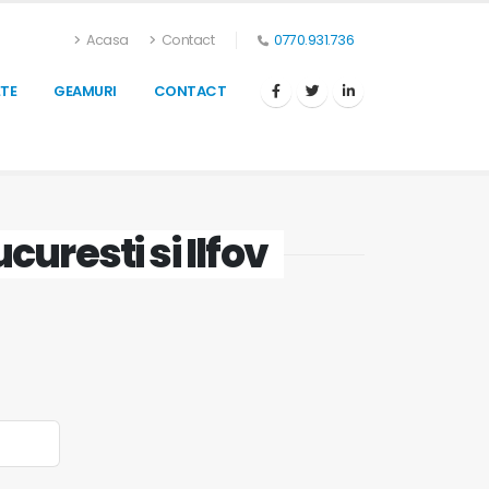
Acasa
Contact
0770.931.736
TE
GEAMURI
CONTACT
ucuresti si Ilfov