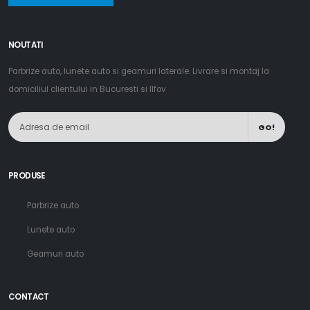
NOUTATI
Parbrize auto, lunete auto si geamuri laterale. Livrare si montaj la
domiciliul clientului in Bucuresti si Ilfov
GO!
PRODUSE
Parbrize auto
Lunete auto
Geamuri auto
CONTACT